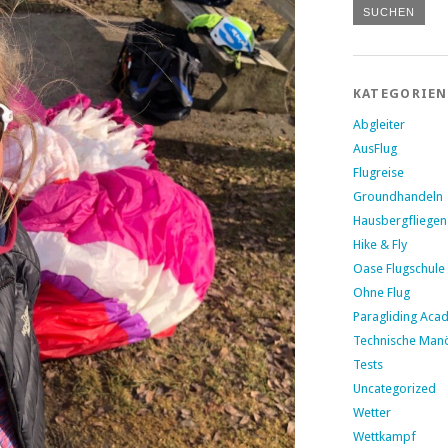
KATEGORIEN
Abgleiter
AusFlug
Flugreise
Groundhandeln
Hausbergfliegen
Hike & Fly
Oase Flugschule
Ohne Flug
Paragliding Aca
Technische Man
Tests
Uncategorized
Wetter
Wettkampf