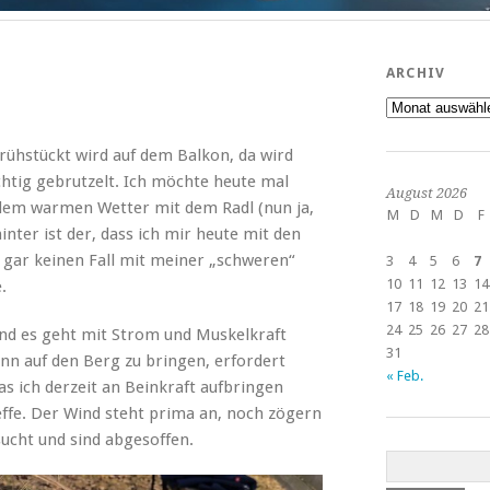
ARCHIV
Archiv
rühstückt wird auf dem Balkon, da wird
htig gebrutzelt. Ich möchte heute mal
August 2026
 dem warmen Wetter mit dem Radl (nun ja,
M
D
M
D
F
inter ist der, dass ich mir heute mit den
 gar keinen Fall mit meiner „schweren“
3
4
5
6
7
10
11
12
13
14
.
17
18
19
20
21
24
25
26
27
28
nd es geht mit Strom und Muskelkraft
31
n auf den Berg zu bringen, erfordert
« Feb.
as ich derzeit an Beinkraft aufbringen
reffe. Der Wind steht prima an, noch zögern
sucht und sind abgesoffen.