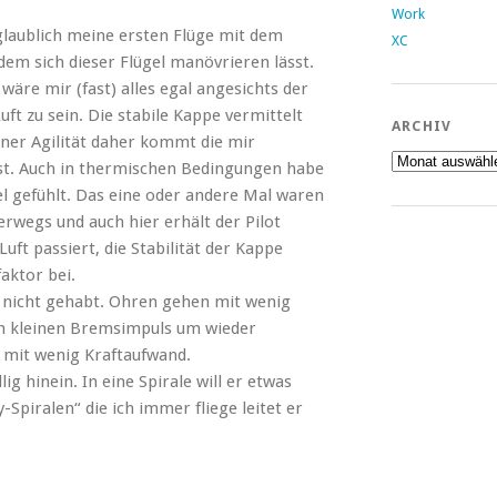
Work
glaublich meine ersten Flüge mit dem
XC
 dem sich dieser Flügel manövrieren lässt.
wäre mir (fast) alles egal angesichts der
ft zu sein. Die stabile Kappe vermittelt
ARCHIV
iner Agilität daher kommt die mir
Archiv
st. Auch in thermischen Bedingungen habe
l gefühlt. Das eine oder andere Mal waren
erwegs und auch hier erhält der Pilot
uft passiert, die Stabilität der Kappe
aktor bei.
 nicht gehabt. Ohren gehen mit wenig
en kleinen Bremsimpuls um wieder
g mit wenig Kraftaufwand.
ig hinein. In eine Spirale will er etwas
Spiralen“ die ich immer fliege leitet er