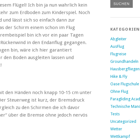
esem Flügel! Ich bin ja nun wahrlich kein
kkehr zum Erdboden zum Kinderspiel. Noch
 und lässt sich so einfach dann zur
das der Schirm einem schon im Flug
KATEGORIEN
trembeispiel bin ich vor ein paar Tagen
Abgleiter
h Rückenwind in den Endanflug gegangen.
AusFlug
gen bin, wäre ich hier garantiert
Flugreise
r den Boden ausgleiten lassen und
Groundhandeln
!
Hausbergfliegen
Hike & Fly
Oase Flugschule
Ohne Flug
mit den Händen noch knapp 10-15 cm unter
Paragliding Aca
 Der Steuerweg ist kurz, der Bremsdruck
Technische Man
rgleich zu den Schirmen die ich davor
Tests
samer“ über die Bremse ohne jedoch nervös
Uncategorized
Wetter
Wettkampf