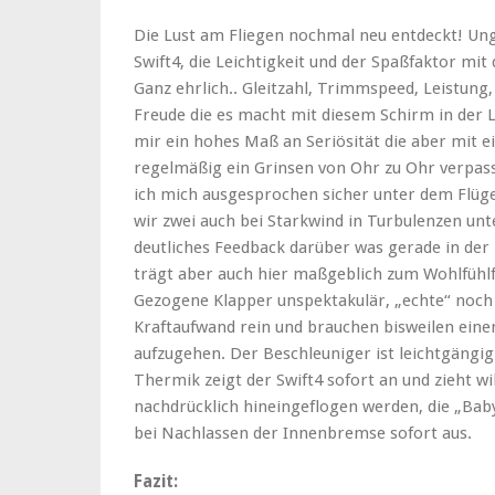
Die Lust am Fliegen nochmal neu entdeckt! Un
Swift4, die Leichtigkeit und der Spaßfaktor mit
Ganz ehrlich.. Gleitzahl, Trimmspeed, Leistung, 
Freude die es macht mit diesem Schirm in der Lu
mir ein hohes Maß an Seriösität die aber mit e
regelmäßig ein Grinsen von Ohr zu Ohr verpas
ich mich ausgesprochen sicher unter dem Flüge
wir zwei auch bei Starkwind in Turbulenzen unt
deutliches Feedback darüber was gerade in der L
trägt aber auch hier maßgeblich zum Wohlfühlf
Gezogene Klapper unspektakulär, „echte“ noch
Kraftaufwand rein und brauchen bisweilen ein
aufzugehen. Der Beschleuniger ist leichtgängi
Thermik zeigt der Swift4 sofort an und zieht will
nachdrücklich hineingeflogen werden, die „Baby-
bei Nachlassen der Innenbremse sofort aus.
Fazit: