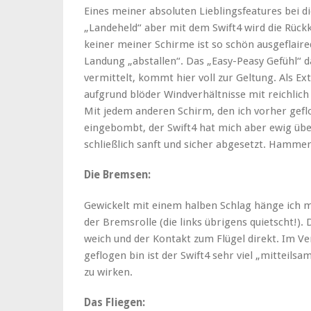
Eines meiner absoluten Lieblingsfeatures bei di
„Landeheld“ aber mit dem Swift4 wird die Rüc
keiner meiner Schirme ist so schön ausgeflaired
Landung „abstallen“. Das „Easy-Peasy Gefühl“ 
vermittelt, kommt hier voll zur Geltung. Als Ex
aufgrund blöder Windverhältnisse mit reichlic
Mit jedem anderen Schirm, den ich vorher geflo
eingebombt, der Swift4 hat mich aber ewig übe
schließlich sanft und sicher abgesetzt. Hammer
Die Bremsen:
Gewickelt mit einem halben Schlag hänge ich 
der Bremsrolle (die links übrigens quietscht!).
weich und der Kontakt zum Flügel direkt. Im Ve
geflogen bin ist der Swift4 sehr viel „mitteil
zu wirken.
Das Fliegen: