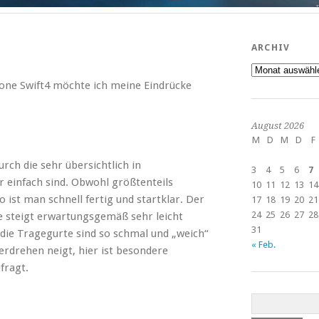
ARCHIV
Archiv
one Swift4 möchte ich meine Eindrücke
August 2026
M
D
M
D
F
rch die sehr übersichtlich in
3
4
5
6
7
r einfach sind. Obwohl größtenteils
10
11
12
13
14
 ist man schnell fertig und startklar. Der
17
18
19
20
21
24
25
26
27
28
pe steigt erwartungsgemäß sehr leicht
31
 die Tragegurte sind so schmal und „weich“
« Feb.
rdrehen neigt, hier ist besondere
fragt.