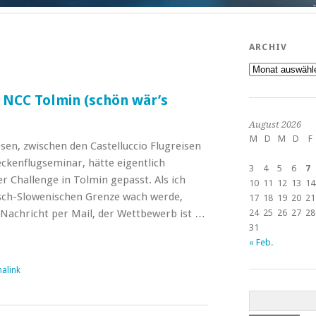
ARCHIV
Archiv
 NCC Tolmin (schön wär’s
August 2026
M
D
M
D
F
en, zwischen den Castelluccio Flugreisen
kenflugseminar, hätte eigentlich
3
4
5
6
7
Challenge in Tolmin gepasst. Als ich
10
11
12
13
14
isch-Slowenischen Grenze wach werde,
17
18
19
20
21
-Nachricht per Mail, der Wettbewerb ist …
24
25
26
27
28
31
« Feb.
alink