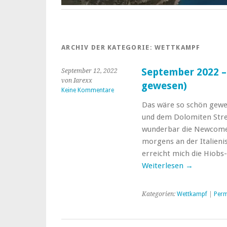
ARCHIV DER KATEGORIE:
WETTKAMPF
September 2022 –
September 12, 2022
von Iarexx
gewesen)
Keine Kommentare
Das wäre so schön gewes
und dem Dolomiten Strec
wunderbar die Newcomer 
morgens an der Italien
erreicht mich die Hiobs
Weiterlesen
→
Kategorien:
Wettkampf
|
Perm