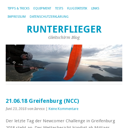
TIPPS & TRICKS
EQUIPMENT
TESTS
FLUGSTATISTIK
LINKS
IMPRESSUM
DATENSCHUTZERKLÄRUNG
RUNTERFLIEGER
Gleitschirm Blog
21.06.18 Greifenburg (NCC)
Juni 23, 2018
von Iarexx
|
Keine Kommentare
Der letzte Tag der Newcomer Challenge in Greifenburg
2018 steht an. Der Wetterbericht kündigt ab Mittags