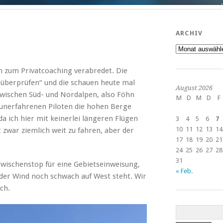
ARCHIV
Archiv
en zum Privatcoaching verabredet. Die
 überprüfen“ und die schauen heute mal
August 2026
zwischen Süd- und Nordalpen, also Föhn
M
D
M
D
F
 unerfahrenen Piloten die hohen Berge
da ich hier mit keinerlei längeren Flügen
3
4
5
6
7
10
11
12
13
14
 zwar ziemlich weit zu fahren, aber der
17
18
19
20
21
24
25
26
27
28
31
ischenstop für eine Gebietseinweisung,
« Feb.
der Wind noch schwach auf West steht. Wir
ch.