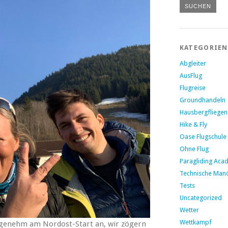
KATEGORIEN
Abgleiter
AusFlug
Flugreise
Groundhandeln
Hausbergfliegen
Hike & Fly
Oase Flugschule
Ohne Flug
Paragliding Aca
Technische Man
Tests
Uncategorized
Wetter
Wettkampf
ngenehm am Nordost-Start an, wir zögern