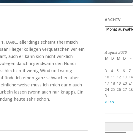
ARCHIV
Archiv
 1. DAeC, allerdings scheint thermisch
paar Fliegerkollegen verquatschen wir ein
August 2026
rt, auch er kann sich nicht wirklich
M
D
M
D
F
oszulegen da ich irgendwann den Hundi
t schlecht mit wenig Wind und wenig
3
4
5
6
7
10
11
12
13
14
 finde ich einen ganz schwachen aber
17
18
19
20
21
einlicherweise muss ich mich dann auch
24
25
26
27
28
rbeln lassen (wenn auch nur knapp). Ein
31
andung heute sehr schön.
« Feb.