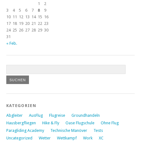
1
2
3
4
5
6
7
8
9
10
11
12
13
14
15
16
17
18
19
20
21
22
23
24
25
26
27
28
29
30
31
« Feb.
KATEGORIEN
Abgleiter
AusFlug
Flugreise
Groundhandeln
Hausbergfliegen
Hike & Fly
Oase Flugschule
Ohne Flug
Paragliding Academy
Technische Manöver
Tests
Uncategorized
Wetter
Wettkampf
Work
XC