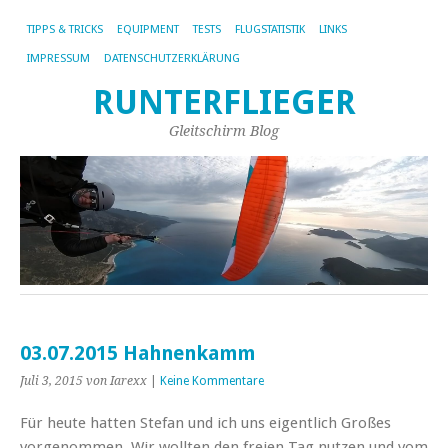
TIPPS & TRICKS
EQUIPMENT
TESTS
FLUGSTATISTIK
LINKS
IMPRESSUM
DATENSCHUTZERKLÄRUNG
RUNTERFLIEGER
Gleitschirm Blog
03.07.2015 Hahnenkamm
Juli 3, 2015
von Iarexx
|
Keine Kommentare
Für heute hatten Stefan und ich uns eigentlich Großes
vorgenommen. Wir wollten den freien Tag nutzen und vom