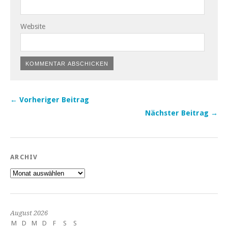
Website
← Vorheriger Beitrag
Nächster Beitrag →
ARCHIV
Archiv
August 2026
M
D
M
D
F
S
S