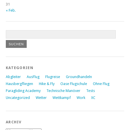
31
« Feb.
KATEGORIEN
Abgleiter
AusFlug
Flugreise
Groundhandeln
Hausbergfliegen
Hike & Fly
Oase Flugschule
Ohne Flug
Paragliding Academy
Technische Manöver
Tests
Uncategorized
Wetter
Wettkampf
Work
XC
ARCHIV