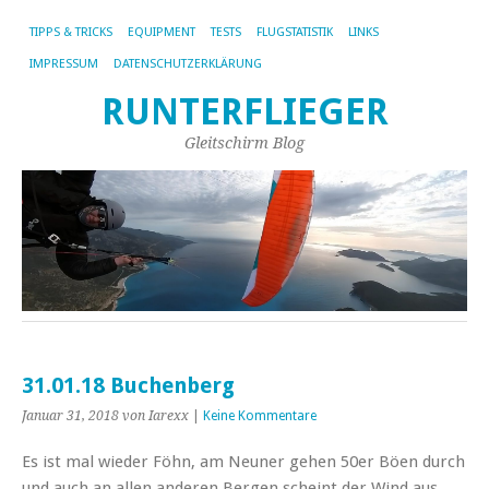
TIPPS & TRICKS
EQUIPMENT
TESTS
FLUGSTATISTIK
LINKS
IMPRESSUM
DATENSCHUTZERKLÄRUNG
RUNTERFLIEGER
Gleitschirm Blog
31.01.18 Buchenberg
Januar 31, 2018
von Iarexx
|
Keine Kommentare
Es ist mal wieder Föhn, am Neuner gehen 50er Böen durch
und auch an allen anderen Bergen scheint der Wind aus