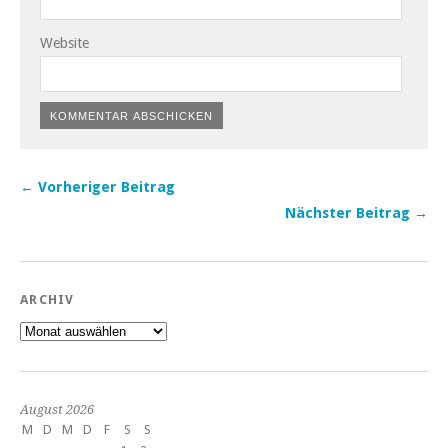
Website
← Vorheriger Beitrag
Nächster Beitrag →
ARCHIV
Archiv
August 2026
M
D
M
D
F
S
S