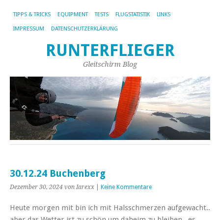
TIPPS & TRICKS
EQUIPMENT
TESTS
FLUGSTATISTIK
LINKS
IMPRESSUM
DATENSCHUTZERKLÄRUNG
RUNTERFLIEGER
Gleitschirm Blog
30.12.24 Buchenberg
Dezember 30, 2024
von Iarexx
|
Keine Kommentare
Heute morgen mit bin ich mit Halsschmerzen aufgewacht..
aber das Wetter ist zu schön um daheim zu bleiben.. es