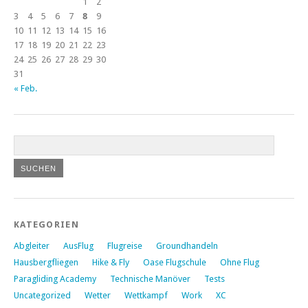
1
2
3
4
5
6
7
8
9
10
11
12
13
14
15
16
17
18
19
20
21
22
23
24
25
26
27
28
29
30
31
« Feb.
KATEGORIEN
Abgleiter
AusFlug
Flugreise
Groundhandeln
Hausbergfliegen
Hike & Fly
Oase Flugschule
Ohne Flug
Paragliding Academy
Technische Manöver
Tests
Uncategorized
Wetter
Wettkampf
Work
XC