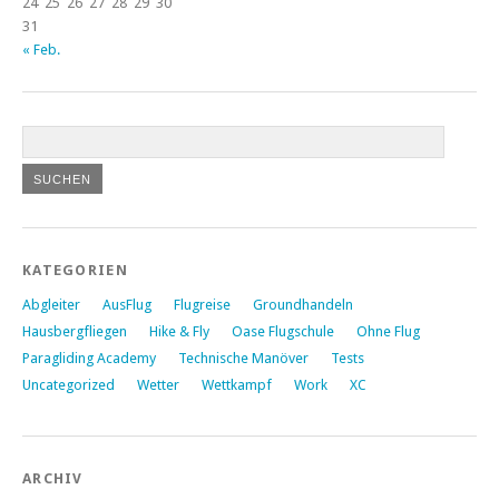
24
25
26
27
28
29
30
31
« Feb.
KATEGORIEN
Abgleiter
AusFlug
Flugreise
Groundhandeln
Hausbergfliegen
Hike & Fly
Oase Flugschule
Ohne Flug
Paragliding Academy
Technische Manöver
Tests
Uncategorized
Wetter
Wettkampf
Work
XC
ARCHIV