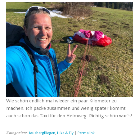
Wie schön endlich mal wieder ein paar Kilometer zu
machen. Ich packe zusammen und wenig später kommt
auch schon das Taxi für den Heimweg. Richtig schön war’s!
Kategorien:
Hausbergfliegen
,
Hike & Fly
|
Permalink