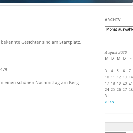
ARCHIV
Archiv
 bekannte Gesichter sind am Startplatz,
August 2026
M
D
M
D
F
8479
3
4
5
6
7
10
11
12
13
14
dem einen schönen Nachmittag am Berg
17
18
19
20
21
24
25
26
27
28
31
« Feb.