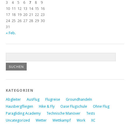
3
4
5
6
7
8
9
10
11
12
13
14
15
16
17
18
19
20
21
22
23
24
25
26
27
28
29
30
31
« Feb.
KATEGORIEN
Abgleiter
AusFlug
Flugreise
Groundhandeln
Hausbergfliegen
Hike & Fly
Oase Flugschule
Ohne Flug
Paragliding Academy
Technische Manöver
Tests
Uncategorized
Wetter
Wettkampf
Work
XC