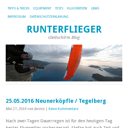
TIPPS & TRICKS
EQUIPMENT
TESTS
FLUGSTATISTIK
LINKS
IMPRESSUM
DATENSCHUTZERKLÄRUNG
RUNTERFLIEGER
Gleitschirm Blog
25.05.2016 Neunerköpfle / Tegelberg
Mai 27, 2016
von Iarexx
|
Keine Kommentare
Nach zwei Tagen Dauerregen ist für den heutigen Tag
bestes Flugwetter vorhergesagt. Stefan hat auch Zeit und