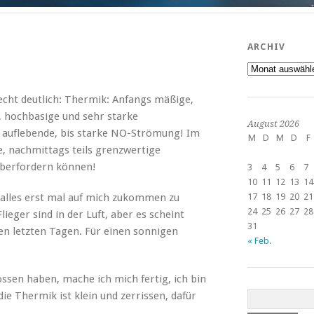
ARCHIV
Archiv
cht deutlich: Thermik: Anfangs mäßige,
 hochbasige und sehr starke
August 2026
 auflebende, bis starke NO-Strömung! Im
M
D
M
D
F
e, nachmittags teils grenzwertige
überfordern können!
3
4
5
6
7
10
11
12
13
14
s alles erst mal auf mich zukommen zu
17
18
19
20
21
24
25
26
27
28
lieger sind in der Luft, aber es scheint
31
den letzten Tagen. Für einen sonnigen
« Feb.
sen haben, mache ich mich fertig, ich bin
 die Thermik ist klein und zerrissen, dafür