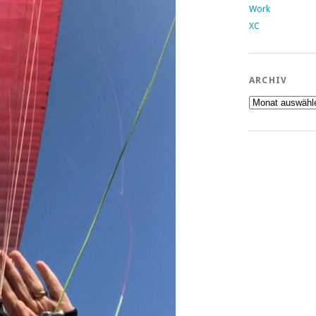
Work
XC
ARCHIV
Archiv