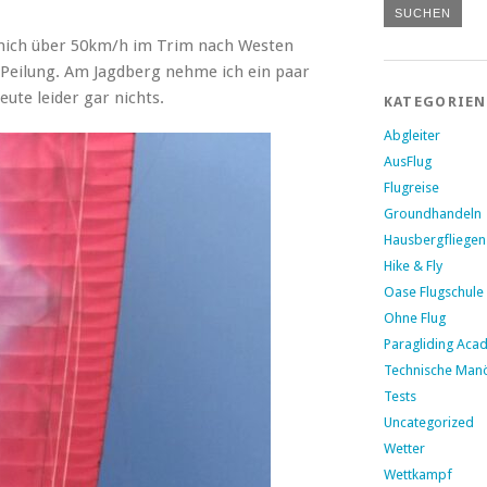
lt mich über 50km/h im Trim nach Westen
Peilung. Am Jagdberg nehme ich ein paar
te leider gar nichts.
KATEGORIEN
Abgleiter
AusFlug
Flugreise
Groundhandeln
Hausbergfliegen
Hike & Fly
Oase Flugschule
Ohne Flug
Paragliding Aca
Technische Man
Tests
Uncategorized
Wetter
Wettkampf