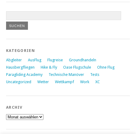
KATEGORIEN
Abgleiter
AusFlug
Flugreise
Groundhandeln
Hausbergfliegen
Hike & Fly
Oase Flugschule
Ohne Flug
Paragliding Academy
Technische Manöver
Tests
Uncategorized
Wetter
Wettkampf
Work
XC
ARCHIV
Archiv