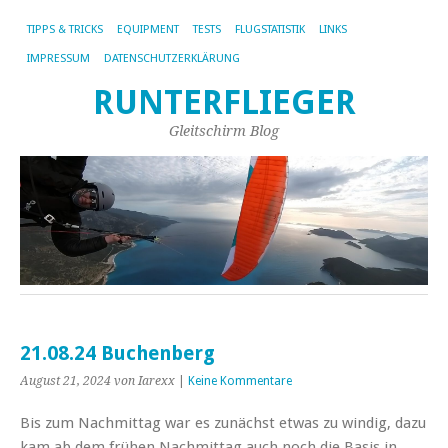
TIPPS & TRICKS
EQUIPMENT
TESTS
FLUGSTATISTIK
LINKS
IMPRESSUM
DATENSCHUTZERKLÄRUNG
RUNTERFLIEGER
Gleitschirm Blog
21.08.24 Buchenberg
August 21, 2024
von Iarexx
|
Keine Kommentare
Bis zum Nachmittag war es zunächst etwas zu windig, dazu
kam ab dem frühen Nachmittag auch noch die Basis in