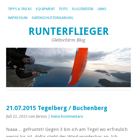
TIPPS & TRICKS
EQUIPMENT
TESTS
FLUGSTATISTIK
LINKS
IMPRESSUM
DATENSCHUTZERKLÄRUNG
RUNTERFLIEGER
Gleitschirm Blog
21.07.2015 Tegelberg / Buchenberg
Juli 21, 2015
von Iarexx
|
Keine Kommentare
Naaa… gefrustet! Gegen 3 bin ich am Tegel wo erfreulich
wenig los ist, dafür steht der Wind wunderbar an. Ich