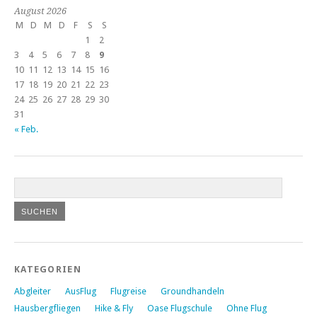
August 2026
M
D
M
D
F
S
S
1
2
3
4
5
6
7
8
9
10
11
12
13
14
15
16
17
18
19
20
21
22
23
24
25
26
27
28
29
30
31
« Feb.
KATEGORIEN
Abgleiter
AusFlug
Flugreise
Groundhandeln
Hausbergfliegen
Hike & Fly
Oase Flugschule
Ohne Flug