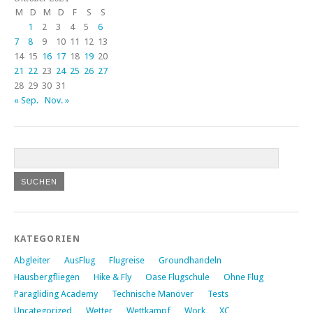
M
D
M
D
F
S
S
1
2
3
4
5
6
7
8
9
10
11
12
13
14
15
16
17
18
19
20
21
22
23
24
25
26
27
28
29
30
31
« Sep.
Nov. »
KATEGORIEN
Abgleiter
AusFlug
Flugreise
Groundhandeln
Hausbergfliegen
Hike & Fly
Oase Flugschule
Ohne Flug
Paragliding Academy
Technische Manöver
Tests
Uncategorized
Wetter
Wettkampf
Work
XC