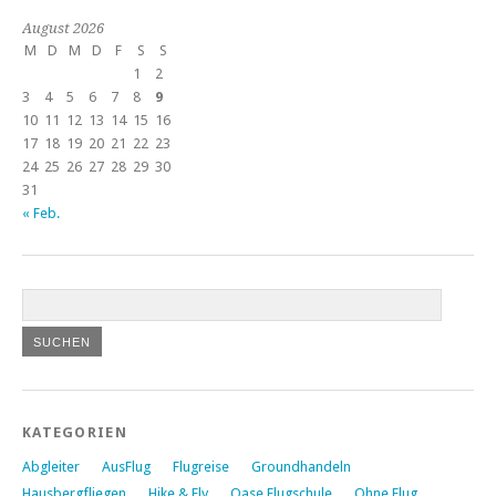
August 2026
M
D
M
D
F
S
S
1
2
3
4
5
6
7
8
9
10
11
12
13
14
15
16
17
18
19
20
21
22
23
24
25
26
27
28
29
30
31
« Feb.
KATEGORIEN
Abgleiter
AusFlug
Flugreise
Groundhandeln
Hausbergfliegen
Hike & Fly
Oase Flugschule
Ohne Flug