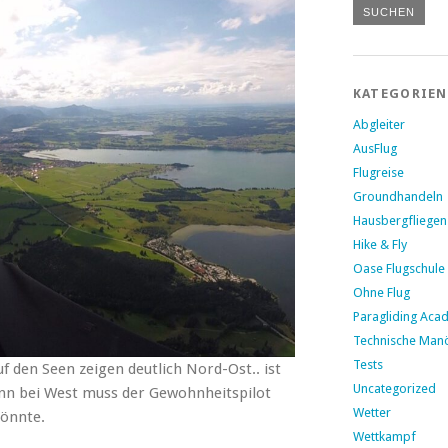
KATEGORIEN
Abgleiter
AusFlug
Flugreise
Groundhandeln
Hausbergfliegen
Hike & Fly
Oase Flugschule
Ohne Flug
Paragliding Aca
Technische Man
Tests
uf den Seen zeigen deutlich Nord-Ost.. ist
Uncategorized
denn bei West muss der Gewohnheitspilot
Wetter
könnte.
Wettkampf