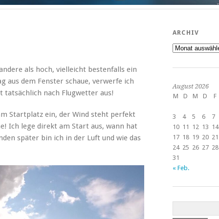
ARCHIV
Archiv
dere als hoch, vielleicht bestenfalls ein
ag aus dem Fenster schaue, verwerfe ich
August 2026
 tatsächlich nach Flugwetter aus!
M
D
M
D
F
am Startplatz ein, der Wind steht perfekt
3
4
5
6
7
! Ich lege direkt am Start aus, wann hat
10
11
12
13
14
en später bin ich in der Luft und wie das
17
18
19
20
21
24
25
26
27
28
31
« Feb.