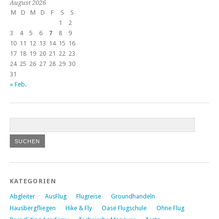
August 2026
M
D
M
D
F
S
S
1
2
3
4
5
6
7
8
9
10
11
12
13
14
15
16
17
18
19
20
21
22
23
24
25
26
27
28
29
30
31
« Feb.
KATEGORIEN
Abgleiter
AusFlug
Flugreise
Groundhandeln
Hausbergfliegen
Hike & Fly
Oase Flugschule
Ohne Flug