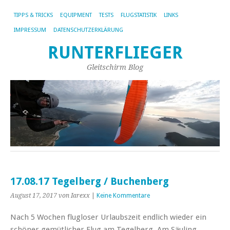
TIPPS & TRICKS
EQUIPMENT
TESTS
FLUGSTATISTIK
LINKS
IMPRESSUM
DATENSCHUTZERKLÄRUNG
RUNTERFLIEGER
Gleitschirm Blog
17.08.17 Tegelberg / Buchenberg
August 17, 2017
von Iarexx
|
Keine Kommentare
Nach 5 Wochen flugloser Urlaubszeit endlich wieder ein
schöner gemütlicher Flug am Tegelberg. Am Säuling