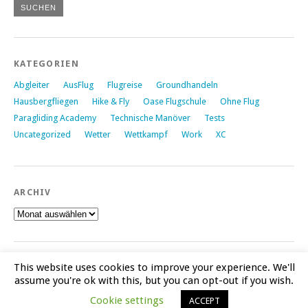
KATEGORIEN
Abgleiter
AusFlug
Flugreise
Groundhandeln
Hausbergfliegen
Hike & Fly
Oase Flugschule
Ohne Flug
Paragliding Academy
Technische Manöver
Tests
Uncategorized
Wetter
Wettkampf
Work
XC
ARCHIV
Archiv
This website uses cookies to improve your experience. We'll
assume you're ok with this, but you can opt-out if you wish.
Proudly powered by
WordPress
|
Theme: Yoko von
Elmastudio
Cookie settings
ACCEPT
Oben