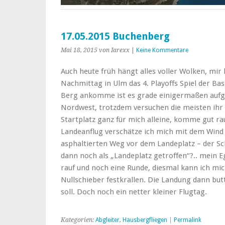
17.05.2015 Buchenberg
Mai 18, 2015
von Iarexx
|
Keine Kommentare
Auch heute früh hängt alles voller Wolken, mir 
Nachmittag in Ulm das 4. Playoffs Spiel der Ba
Berg ankomme ist es grade einigermaßen aufg
Nordwest, trotzdem versuchen die meisten ihr 
Startplatz ganz für mich alleine, komme gut r
Landeanflug verschätze ich mich mit dem Wind
asphaltierten Weg vor dem Landeplatz – der Schi
dann noch als „Landeplatz getroffen“?.. mein Eg
rauf und noch eine Runde, diesmal kann ich mi
Nullschieber festkrallen. Die Landung dann but
soll. Doch noch ein netter kleiner Flugtag.
Kategorien:
Abgleiter
,
Hausbergfliegen
|
Permalink