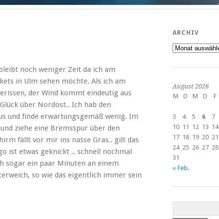
ARCHIV
Archiv
bleibt noch weniger Zeit da ich am
skets in Ulm sehen möchte. Als ich am
August 2026
erissen, der Wind kommt eindeutig aus
M
D
M
D
F
Glück über Nordost.. Ich hab den
aus und finde erwartungsgemäß wenig. Im
3
4
5
6
7
10
11
12
13
14
 und ziehe eine Bremsspur über den
17
18
19
20
21
rm fällt vor mir ins nasse Gras.. gilt das
24
25
26
27
28
o ist etwas geknickt .. schnell nochmal
31
ch sogar ein paar Minuten an einem
« Feb.
terweich, so wie das eigentlich immer sein