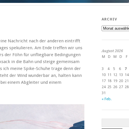
ARCHIV
Archiv
ine Nachricht nach der anderen eintrifft
ages spekulieren. Am Ende treffen wir uns
August 2026
s der Föhn für unfliegbare Bedingungen
M
D
M
D
F
ksack in die Bahn und steige gemeinsam
ss ich meine Spike-Schuhe trage denn der
3
4
5
6
7
10
11
12
13
14
steht der Wind wunderbar an, halten kann
17
18
19
20
21
e bei einem Abgleiter und einem
24
25
26
27
28
31
« Feb.