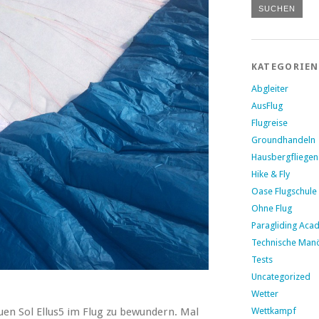
KATEGORIEN
Abgleiter
AusFlug
Flugreise
Groundhandeln
Hausbergfliegen
Hike & Fly
Oase Flugschule
Ohne Flug
Paragliding Aca
Technische Man
Tests
Uncategorized
Wetter
euen Sol Ellus5 im Flug zu bewundern. Mal
Wettkampf