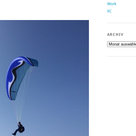
Work
XC
ARCHIV
Archiv