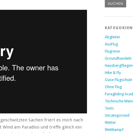
KATEGORIEN
Abgleiter
AusFlug
Flugreise
Groundhandeln
Hausbergfliegen
Hike & Fly
Oase Flugschule
Ohne Flug
Paragliding Aca
Technische Man
Tests
Uncategorized
sgeschwitzten Sachen friert es mich nach
Wetter
t Wind am Paradiso und treffe gleich ein
Wettkampf