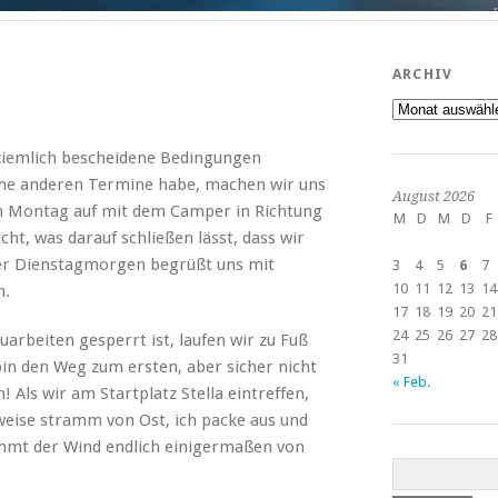
ARCHIV
Archiv
ziemlich bescheidene Bedingungen
ine anderen Termine habe, machen wir uns
August 2026
 Montag auf mit dem Camper in Richtung
M
D
M
D
F
cht, was darauf schließen lässt, dass wir
Der Dienstagmorgen begrüßt uns mit
3
4
5
6
7
10
11
12
13
14
n.
17
18
19
20
21
24
25
26
27
28
arbeiten gesperrt ist, laufen wir zu Fuß
31
n den Weg zum ersten, aber sicher nicht
« Feb.
 Als wir am Startplatz Stella eintreffen,
weise stramm von Ost, ich packe aus und
mt der Wind endlich einigermaßen von