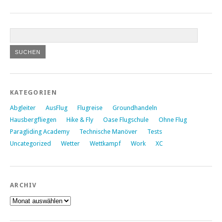
KATEGORIEN
Abgleiter
AusFlug
Flugreise
Groundhandeln
Hausbergfliegen
Hike & Fly
Oase Flugschule
Ohne Flug
Paragliding Academy
Technische Manöver
Tests
Uncategorized
Wetter
Wettkampf
Work
XC
ARCHIV
Archiv