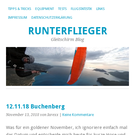
TIPPS & TRICKS
EQUIPMENT
TESTS
FLUGSTATISTIK
LINKS
IMPRESSUM
DATENSCHUTZERKLÄRUNG
RUNTERFLIEGER
Gleitschirm Blog
12.11.18 Buchenberg
November 13, 2018
von Iarexx
|
Keine Kommentare
Was für ein goldener November, ich ignoriere einfach mal
das Datum und entscheide mich heute für kurze Hose und