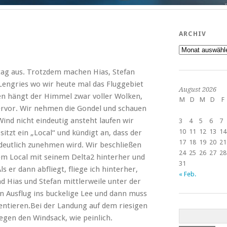
ARCHIV
Archiv
ag aus. Trotzdem machen Hias, Stefan
Lengries wo wir heute mal das Fluggebiet
August 2026
fen hängt der Himmel zwar voller Wolken,
M
D
M
D
F
hervor. Wir nehmen die Gondel und schauen
ind nicht eindeutig ansteht laufen wir
3
4
5
6
7
10
11
12
13
14
itzt ein „Local“ und kündigt an, dass der
17
18
19
20
21
deutlich zunehmen wird. Wir beschließen
24
25
26
27
28
dem Local mit seinem Delta2 hinterher und
31
s er dann abfliegt, fliege ich hinterher,
« Feb.
d Hias und Stefan mittlerweile unter der
n Ausflug ins buckelige Lee und dann muss
entieren.Bei der Landung auf dem riesigen
egen den Windsack, wie peinlich.