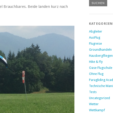
iel Brauchbares. Beide landen kurz nach
KATEGORIEN
Abgleiter
AusFlug
Flugreise
Groundhandeln
Hausbergfliegen
Hike & Fly
Oase Flugschule
Ohne Flug
Paragliding Aca
Technische Man
Tests
Uncategorized
Wetter
Wettkampf