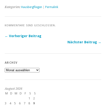
Kategorien:
Hausbergfliegen
|
Permalink
KOMMENTARE SIND GESCHLOSSEN.
← Vorheriger Beitrag
Nächster Beitrag →
ARCHIV
Archiv
August 2026
M
D
M
D
F
S
S
1
2
3
4
5
6
7
8
9