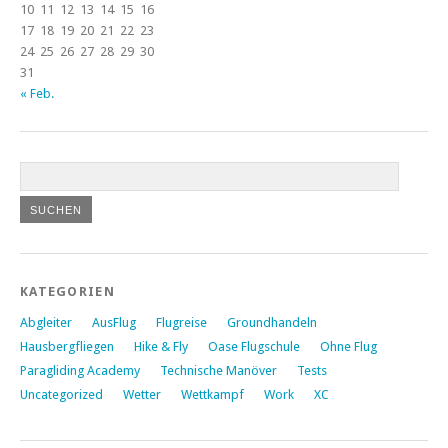
10
11
12
13
14
15
16
17
18
19
20
21
22
23
24
25
26
27
28
29
30
31
« Feb.
KATEGORIEN
Abgleiter
AusFlug
Flugreise
Groundhandeln
Hausbergfliegen
Hike & Fly
Oase Flugschule
Ohne Flug
Paragliding Academy
Technische Manöver
Tests
Uncategorized
Wetter
Wettkampf
Work
XC