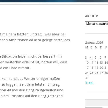
ARCHIV
Archiv
t meinem letzten Eintrag.. was aber bei
schen Ambitionen ad acta gelegt hätte, das
August 2026
M
D
M
D
F
 Situation leider nicht verbessert, im
3
4
5
6
7
en weiterhin erlaubt ist, hoffen wir, dass
10
11
12
13
14
ald ein Ende nimmt.
17
18
19
20
21
24
25
26
27
28
31
n kann und das Wetter einigermaßen
« Feb.
 zu loggen. Seit dem letzten Eintrag
chon 48 mal den Berg raufgelaufen und
 Schirm umsonst auf den Berg getragen