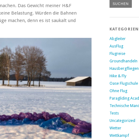
zu machen. Das Gewicht meiner H&F
 keine Belastung. Würden die Bahnen
lüge machen, denn es ist saukalt und
KATEGORIEN
Abgleiter
AusFlug
Flugreise
Groundhandeln
Hausbergfliegen
Hike & Fly
Oase Flugschule
Ohne Flug
Paragliding Aca
Technische Man
Tests
Uncategorized
Wetter
Wettkampf