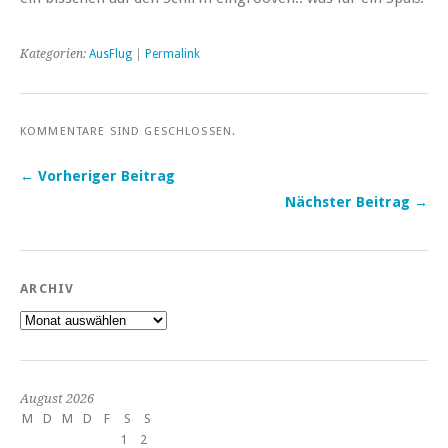
Kategorien:
AusFlug
|
Permalink
KOMMENTARE SIND GESCHLOSSEN.
← Vorheriger Beitrag
Nächster Beitrag →
ARCHIV
Archiv
August 2026
M
D
M
D
F
S
S
1
2