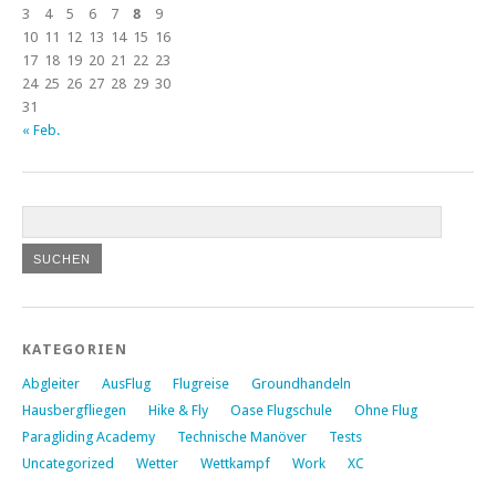
3
4
5
6
7
8
9
10
11
12
13
14
15
16
17
18
19
20
21
22
23
24
25
26
27
28
29
30
31
« Feb.
KATEGORIEN
Abgleiter
AusFlug
Flugreise
Groundhandeln
Hausbergfliegen
Hike & Fly
Oase Flugschule
Ohne Flug
Paragliding Academy
Technische Manöver
Tests
Uncategorized
Wetter
Wettkampf
Work
XC