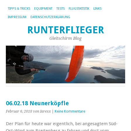
TIPPS & TRICKS
EQUIPMENT
TESTS
FLUGSTATISTIK
LINKS
IMPRESSUM
DATENSCHUTZERKLÄRUNG
RUNTERFLIEGER
Gleitschirm Blog
06.02.18 Neunerköpfle
Februar 6, 2018
von Iarexx
|
Keine Kommentare
Der Plan für heute war eigentlich, bei angesagtem Süd-
Ost-Wind zum Breitenberg zu fahren und dort vom