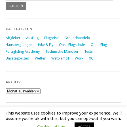
KATEGORIEN
Abgleiter
AusFlug
Flugreise
Groundhandeln
Hausbergfliegen
Hike & Fly
Oase Flugschule
Ohne Flug
Paragliding Academy
Technische Manöver
Tests
Uncategorized
Wetter
Wettkampf
Work
XC
ARCHIV
Archiv
This website uses cookies to improve your experience. We'll
assume you're ok with this, but you can opt-out if you wish.
Proudly powered by
WordPress
|
Theme: Yoko von
Elmastudio
Cookie settings
ACCEPT