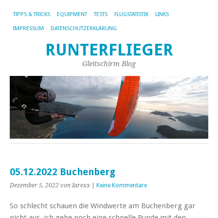
TIPPS & TRICKS
EQUIPMENT
TESTS
FLUGSTATISTIK
LINKS
IMPRESSUM
DATENSCHUTZERKLÄRUNG
RUNTERFLIEGER
Gleitschirm Blog
05.12.2022 Buchenberg
Dezember 5, 2022
von Iarexx
|
Keine Kommentare
So schlecht schauen die Windwerte am Buchenberg gar
nicht aus, ich gehe noch eine schnelle Runde mit den