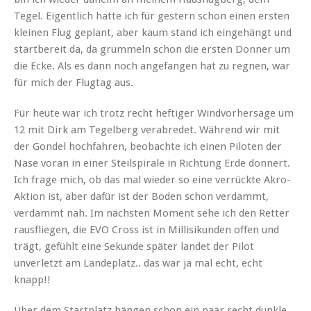
Tegel. Eigentlich hatte ich für gestern schon einen ersten
kleinen Flug geplant, aber kaum stand ich eingehängt und
startbereit da, da grummeln schon die ersten Donner um
die Ecke. Als es dann noch angefangen hat zu regnen, war
für mich der Flugtag aus.
Für heute war ich trotz recht heftiger Windvorhersage um
12 mit Dirk am Tegelberg verabredet. Während wir mit
der Gondel hochfahren, beobachte ich einen Piloten der
Nase voran in einer Steilspirale in Richtung Erde donnert.
Ich frage mich, ob das mal wieder so eine verrückte Akro-
Aktion ist, aber dafür ist der Boden schon verdammt,
verdammt nah. Im nächsten Moment sehe ich den Retter
rausfliegen, die EVO Cross ist in Millisikunden offen und
trägt, gefühlt eine Sekunde später landet der Pilot
unverletzt am Landeplatz.. das war ja mal echt, echt
knapp!!
Über dem Startplatz hängen schon ein paar recht dunkle