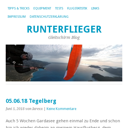
TIPPS & TRICKS
EQUIPMENT
TESTS
FLUGSTATISTIK
LINKS
IMPRESSUM
DATENSCHUTZERKLÄRUNG
RUNTERFLIEGER
Gleitschirm Blog
05.06.18 Tegelberg
Juni 5, 2018
von Iarexx
|
Keine Kommentare
Auch 5 Wochen Gardasee gehen einmal zu Ende und schon
bin ich wieder daheim an meinem Hausflugberg, dem