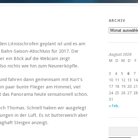
ARCHIV
Archiv
en Litnisschrofen geplant ist und es am
er Bahn-Saison-Abschluss für 2017. Die
August 2026
er ein Blick auf die Webcam zeigt
M
D
M
D
F
lso nichts wie hin zum Neunerköpfle.
3
4
5
6
7
r und fahren dann gemeinsam mit Kurt’s
10
11
12
13
14
n paar bunte Flieger am Himmel, viel
17
18
19
20
21
24
25
26
27
28
st das Panorama heute sensationell schön.
31
« Feb.
ch Thomas. Schnell haben wir ausgelegt
ngen in der Luft. Es ist butterweich aber
aghaft Steigen anzeigt.