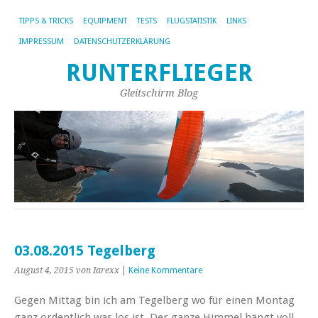
TIPPS & TRICKS
EQUIPMENT
TESTS
FLUGSTATISTIK
LINKS
IMPRESSUM
DATENSCHUTZERKLÄRUNG
RUNTERFLIEGER
Gleitschirm Blog
03.08.2015 Tegelberg
August 4, 2015
von Iarexx
|
Keine Kommentare
Gegen Mittag bin ich am Tegelberg wo für einen Montag
ganz ordentlich was los ist. Der ganze Himmel hängt voll,