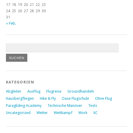
17
18
19
20
21
22
23
24
25
26
27
28
29
30
31
« Feb.
KATEGORIEN
Abgleiter
AusFlug
Flugreise
Groundhandeln
Hausbergfliegen
Hike & Fly
Oase Flugschule
Ohne Flug
Paragliding Academy
Technische Manöver
Tests
Uncategorized
Wetter
Wettkampf
Work
XC